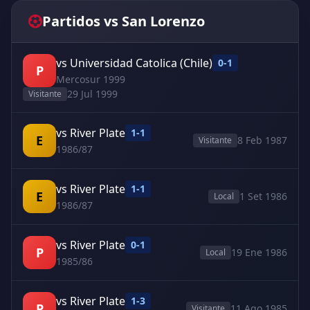
Partidos vs San Lorenzo
vs Universidad Catolica (Chile)
0-1
P
Mercosur 1999
29 Jul 1999
Visitante
vs River Plate
1-1
E
8 Feb 1987
Visitante
1986/87
vs River Plate
1-1
E
1 Set 1986
Local
1986/87
vs River Plate
0-1
P
19 Ene 1986
Local
1985/86
vs River Plate
1-3
P
11 Ago 1985
Visitante