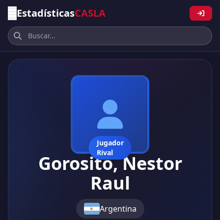
Estadísticas
CASLA
Jugador
Rival
Gorosito, Nestor
Raul
Argentina