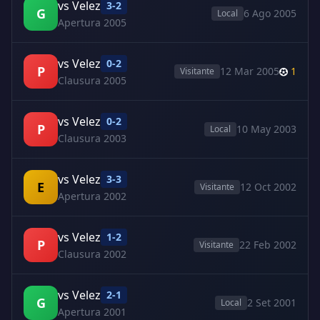
vs Velez
3-2
G
6 Ago 2005
Local
Apertura 2005
vs Velez
0-2
P
12 Mar 2005
1
Visitante
Clausura 2005
vs Velez
0-2
P
10 May 2003
Local
Clausura 2003
vs Velez
3-3
E
12 Oct 2002
Visitante
Apertura 2002
vs Velez
1-2
P
22 Feb 2002
Visitante
Clausura 2002
vs Velez
2-1
G
2 Set 2001
Local
Apertura 2001