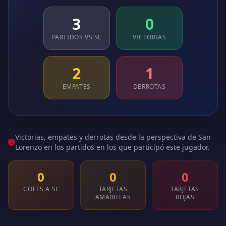
3
0
PARTIDOS VS SL
VICTORIAS
2
1
EMPATES
DERROTAS
Victorias, empates y derrotas desde la perspectiva de San
Lorenzo en los partidos en los que participó este jugador.
0
0
0
GOLES A SL
TARJETAS
TARJETAS
AMARILLAS
ROJAS