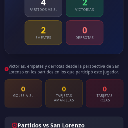
4
2
PARTIDOS VS SL
VICTORIAS
2
0
EMPATES
DERROTAS
Victorias, empates y derrotas desde la perspectiva de San
Lorenzo en los partidos en los que participó este jugador.
0
0
0
GOLES A SL
TARJETAS
TARJETAS
AMARILLAS
ROJAS
Partidos vs San Lorenzo