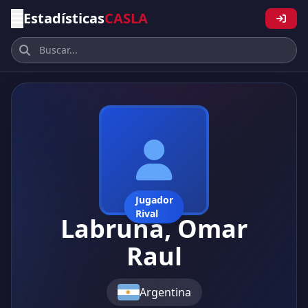
Estadísticas
CASLA
Jugador
Rival
Labruna, Omar
Raul
Argentina