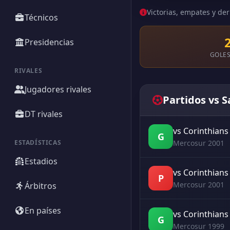
Victorias, empates y der
Técnicos
Presidencias
GOLES
RIVALES
Jugadores rivales
Partidos vs 
DT rivales
vs Corinthians 
G
ESTADÍSTICAS
Mercosur 2001
Estadios
vs Corinthians 
P
Mercosur 2001
Árbitros
En países
vs Corinthians 
G
Mercosur 1999