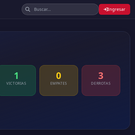
Ingresar
1
0
3
VICTORIAS
EMPATES
DERROTAS