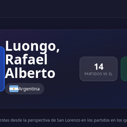
Luongo,
Rafael
14
Alberto
PARTIDOS VS SL
Argentina
rotas desde la perspectiva de San Lorenzo en los partidos en los q