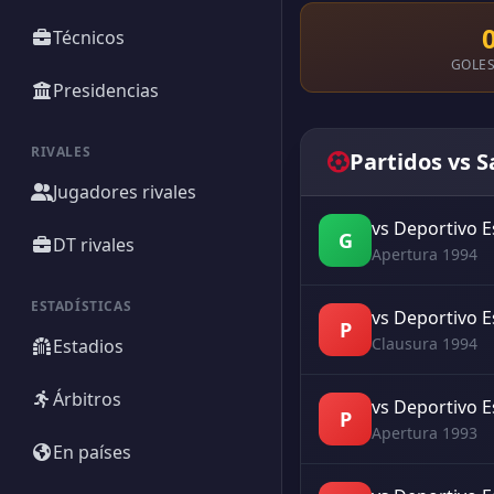
Técnicos
GOLES
Presidencias
RIVALES
Partidos vs 
Jugadores rivales
vs Deportivo 
G
DT rivales
Apertura 1994
ESTADÍSTICAS
vs Deportivo 
P
Clausura 1994
Estadios
Árbitros
vs Deportivo 
P
Apertura 1993
En países