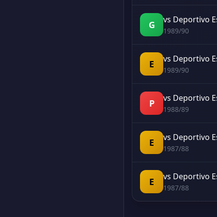
vs Deportivo 
G
1989/90
vs Deportivo 
E
1989/90
vs Deportivo 
P
1988/89
vs Deportivo 
E
1987/88
vs Deportivo 
E
1987/88