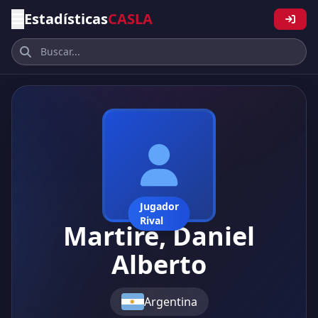
Estadísticas
CASLA
Jugador
Rival
Martire, Daniel
Alberto
Argentina