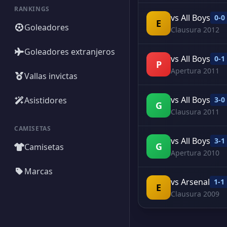
RANKINGS
vs All Boys
0-0
E
Goleadores
Clausura 2012
Goleadores extranjeros
vs All Boys
0-1
P
Apertura 2011
Vallas invictas
vs All Boys
Asistidores
3-0
G
Clausura 2011
CAMISETAS
vs All Boys
3-1
G
Camisetas
Apertura 2010
Marcas
vs Arsenal
1-1
E
Clausura 2009