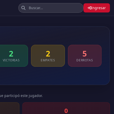
Ingresar
2
2
5
VICTORIAS
EMPATES
DERROTAS
ue participó este jugador.
0