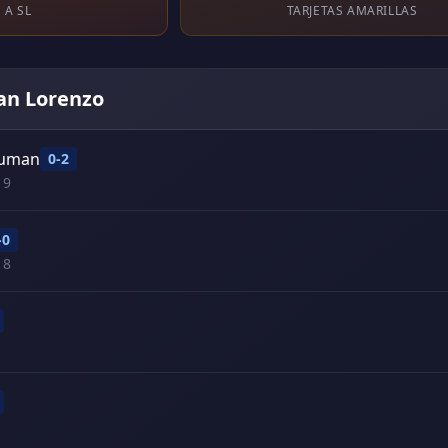
 A SL
TARJETAS AMARILLAS
San Lorenzo
ucuman
0-2
19
-0
18