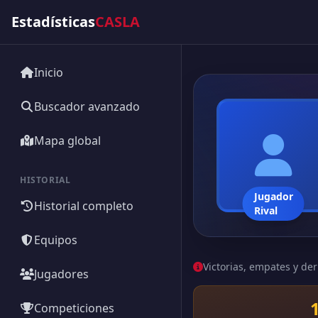
Estadísticas
CASLA
Inicio
Buscador avanzado
Mapa global
HISTORIAL
Jugador
Historial completo
Rival
Equipos
Victorias, empates y der
Jugadores
Competiciones