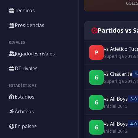
GOLES
Técnicos
Presidencias
Partidos vs 
RIVALES
vs Atletico T
P
Jugadores rivales
Superliga 2018/
DT rivales
vs Chacarita
1
G
Superliga 2017/
ESTADÍSTICAS
Estadios
vs All Boys
3-0
G
Inicial 2013
Árbitros
vs All Boys
4-0
En países
G
Inicial 2012