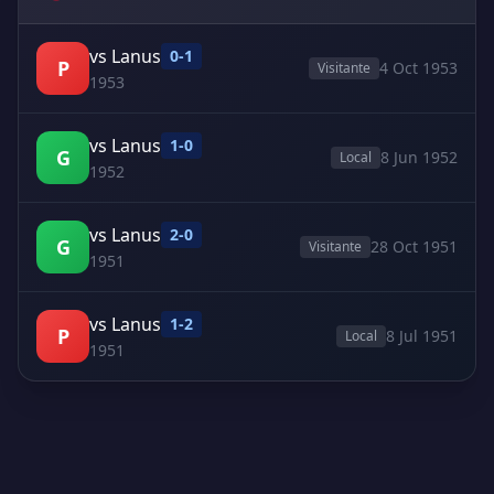
vs Lanus
0-1
P
4 Oct 1953
Visitante
1953
vs Lanus
1-0
G
8 Jun 1952
Local
1952
vs Lanus
2-0
G
28 Oct 1951
Visitante
1951
vs Lanus
1-2
P
8 Jul 1951
Local
1951