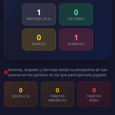
1
0
PARTIDOS VS SL
VICTORIAS
0
1
EMPATES
DERROTAS
Victorias, empates y derrotas desde la perspectiva de San
Lorenzo en los partidos en los que participó este jugador.
0
0
0
GOLES A SL
TARJETAS
TARJETAS
AMARILLAS
ROJAS