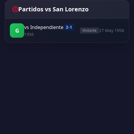
Partidos vs San Lorenzo
vs Independiente
2-1
G
27 May 1956
Visitante
1956
Creado por Encantadistica | Versión 2.01308