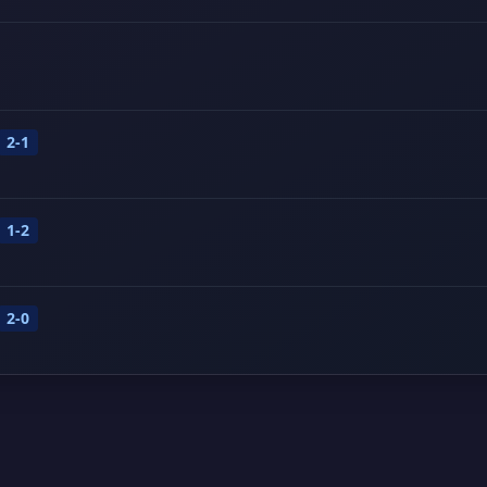
2-1
1-2
2-0