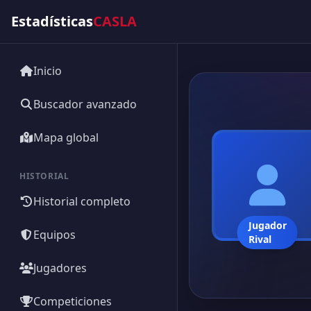
Estadísticas
CASLA
Inicio
Buscador avanzado
Mapa global
HISTORIAL
Historial completo
Jugador
Equipos
Rival
Jugadores
Competiciones