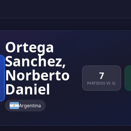
Ortega
Sanchez,
Norberto
7
Daniel
PARTIDOS VS SL
Argentina