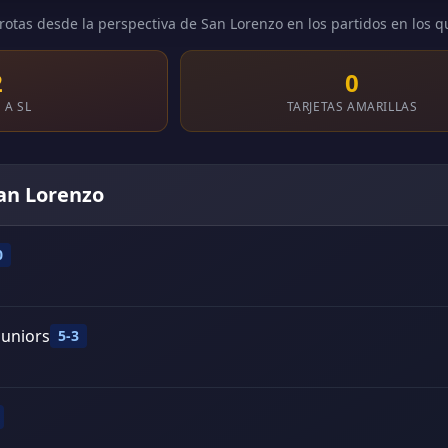
rotas desde la perspectiva de San Lorenzo en los partidos en los q
2
0
 A SL
TARJETAS AMARILLAS
San Lorenzo
0
Juniors
5-3