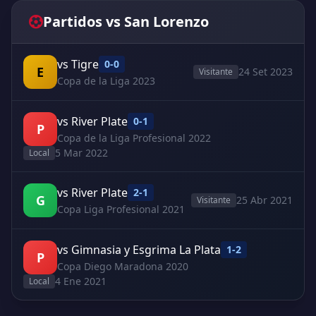
Partidos vs San Lorenzo
vs Tigre
0-0
E
24 Set 2023
Visitante
Copa de la Liga 2023
vs River Plate
0-1
P
Copa de la Liga Profesional 2022
5 Mar 2022
Local
vs River Plate
2-1
G
25 Abr 2021
Visitante
Copa Liga Profesional 2021
vs Gimnasia y Esgrima La Plata
1-2
P
Copa Diego Maradona 2020
4 Ene 2021
Local