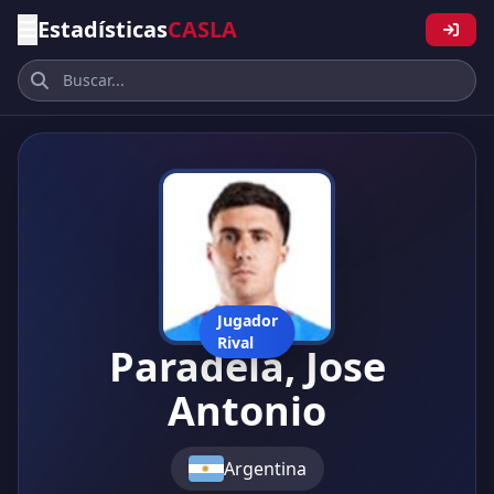
Estadísticas
CASLA
Jugador
Rival
Paradela, Jose
Antonio
Argentina