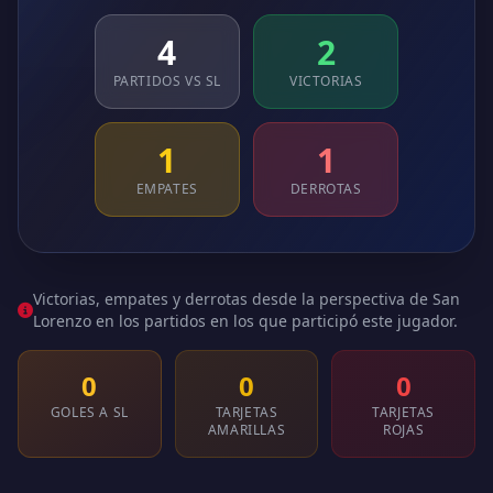
4
2
PARTIDOS VS SL
VICTORIAS
1
1
EMPATES
DERROTAS
Victorias, empates y derrotas desde la perspectiva de San
Lorenzo en los partidos en los que participó este jugador.
0
0
0
GOLES A SL
TARJETAS
TARJETAS
AMARILLAS
ROJAS