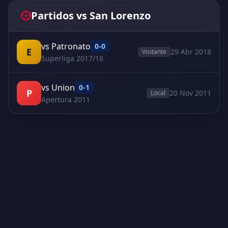
Partidos vs San Lorenzo
vs Patronato
0-0
E
29 Abr 2018
Visitante
Superliga 2017/18
vs Union
0-1
P
20 Nov 2011
Local
Apertura 2011