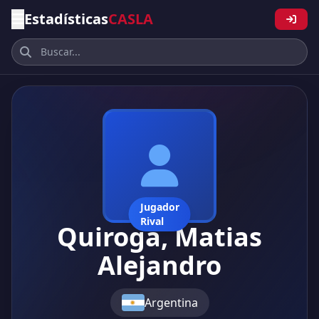
Estadísticas
CASLA
Jugador
Rival
Quiroga, Matias
Alejandro
Argentina