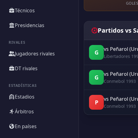
GOLES
Técnicos
Presidencias
Partidos vs 
RIVALES
vs Peñarol (U
G
Jugadores rivales
Libertadores 19
DT rivales
vs Peñarol (U
G
Conmebol 1993
ESTADÍSTICAS
Estadios
vs Peñarol (U
P
Conmebol 1993
Árbitros
En países