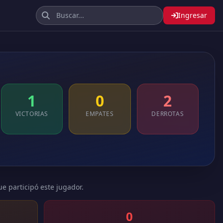
Ingresar
1
0
2
VICTORIAS
EMPATES
DERROTAS
ue participó este jugador.
0