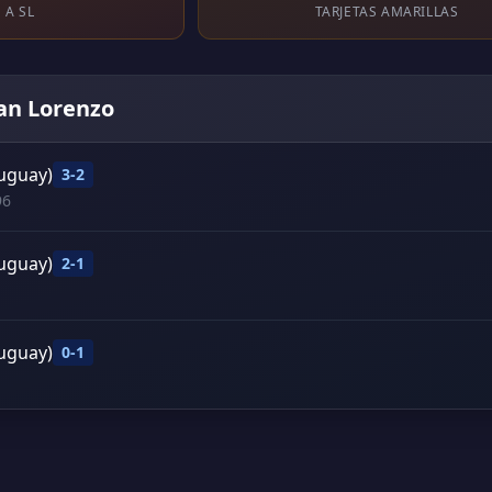
 A SL
TARJETAS AMARILLAS
San Lorenzo
ruguay)
3-2
96
ruguay)
2-1
ruguay)
0-1