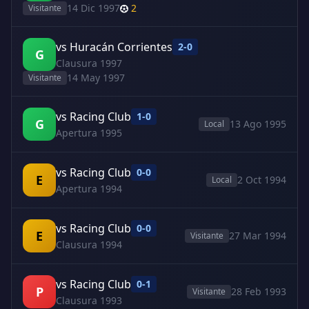
14 Dic 1997
2
Visitante
vs Huracán Corrientes
2-0
G
Clausura 1997
14 May 1997
Visitante
vs Racing Club
1-0
G
13 Ago 1995
Local
Apertura 1995
vs Racing Club
0-0
E
2 Oct 1994
Local
Apertura 1994
vs Racing Club
0-0
E
27 Mar 1994
Visitante
Clausura 1994
vs Racing Club
0-1
P
28 Feb 1993
Visitante
Clausura 1993