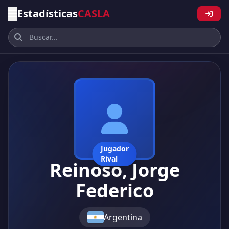
Estadísticas
CASLA
Jugador
Rival
Reinoso, Jorge
Federico
Argentina