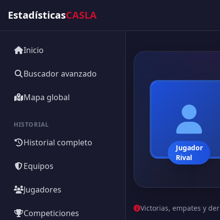
Estadísticas
CASLA
Inicio
Buscador avanzado
Mapa global
HISTORIAL
Historial completo
Jugador
Rival
Equipos
Jugadores
Victorias, empates y der
Competiciones