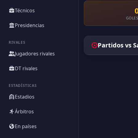
Técnicos
GOLES
Presidencias
RIVALES
Partidos vs 
Jugadores rivales
DT rivales
ESTADÍSTICAS
Estadios
Árbitros
En países