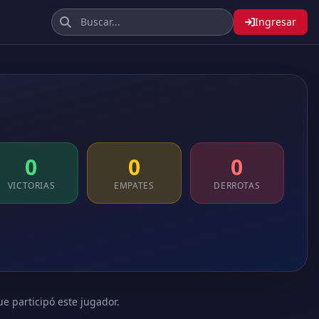
Ingresar
0
0
0
VICTORIAS
EMPATES
DERROTAS
ue participó este jugador.