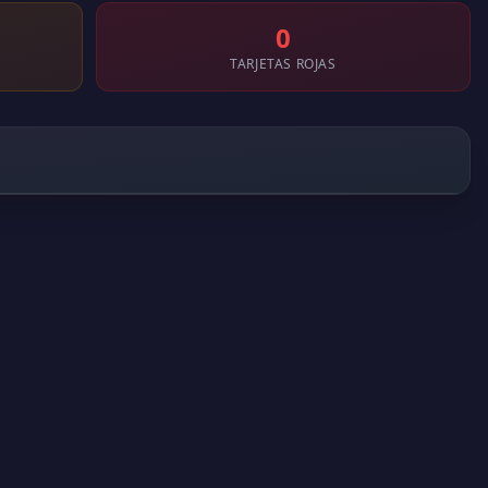
0
TARJETAS ROJAS