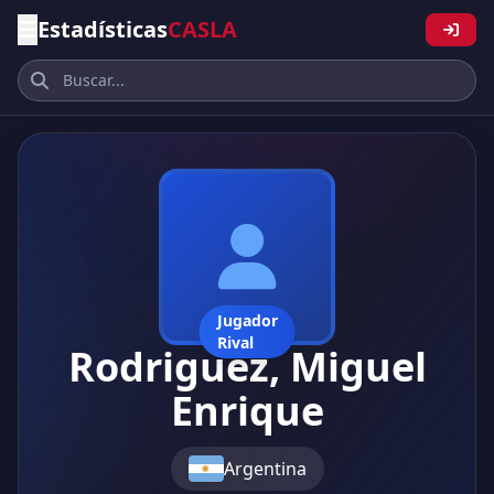
Estadísticas
CASLA
Jugador
Rival
Rodriguez, Miguel
Enrique
Argentina