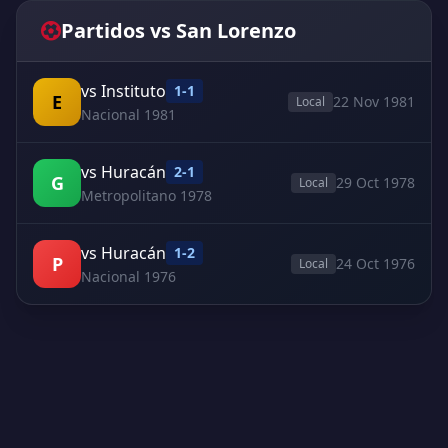
Partidos vs San Lorenzo
vs Instituto
1-1
E
22 Nov 1981
Local
Nacional 1981
vs Huracán
2-1
G
29 Oct 1978
Local
Metropolitano 1978
vs Huracán
1-2
P
24 Oct 1976
Local
Nacional 1976