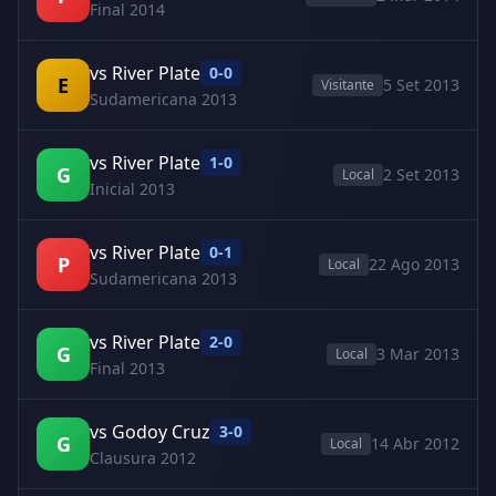
Final 2014
vs River Plate
0-0
E
5 Set 2013
Visitante
Sudamericana 2013
vs River Plate
1-0
G
2 Set 2013
Local
Inicial 2013
vs River Plate
0-1
P
22 Ago 2013
Local
Sudamericana 2013
vs River Plate
2-0
G
3 Mar 2013
Local
Final 2013
vs Godoy Cruz
3-0
G
14 Abr 2012
Local
Clausura 2012