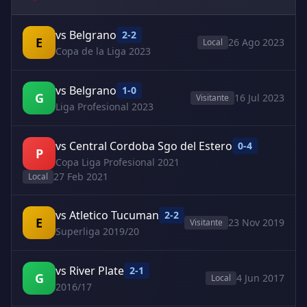
vs Belgrano
2-2
E
26 Ago 2023
Local
Copa de la Liga 2023
vs Belgrano
1-0
G
16 Jul 2023
Visitante
Liga Profesional 2023
vs Central Cordoba Sgo del Estero
0-4
P
Copa Liga Profesional 2021
27 Feb 2021
Local
vs Atletico Tucuman
2-2
E
23 Nov 2019
Visitante
Superliga 2019/20
vs River Plate
2-1
G
4 Jun 2017
Local
2016/17