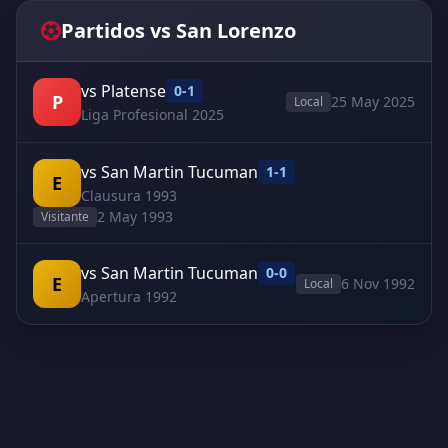
Partidos vs San Lorenzo
vs Platense
0-1
P
25 May 2025
Local
Liga Profesional 2025
vs San Martin Tucuman
1-1
E
Clausura 1993
2 May 1993
Visitante
vs San Martin Tucuman
0-0
E
6 Nov 1992
Local
Apertura 1992