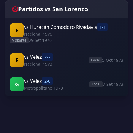
Partidos vs San Lorenzo
vs Huracán Comodoro Rivadavia
1-1
E
Nacional 1976
29 Set 1976
Visitante
vs Velez
2-2
E
5 Oct 1973
Local
Nacional 1973
vs Velez
2-0
G
7 Set 1973
Local
Metropolitano 1973