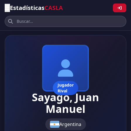
Estadísticas
CASLA
Jugador
Rival
Sayago, Juan
Manuel
Argentina