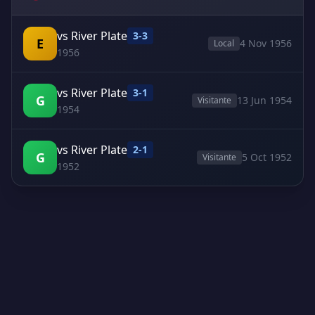
vs River Plate
3-3
E
4 Nov 1956
Local
1956
vs River Plate
3-1
G
13 Jun 1954
Visitante
1954
vs River Plate
2-1
G
5 Oct 1952
Visitante
1952