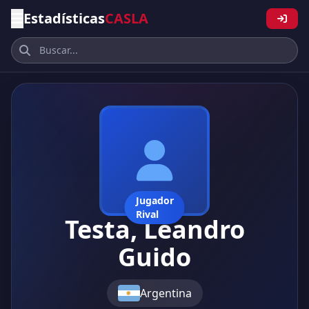
Estadísticas
CASLA
Jugador
Rival
Testa, Leandro
Guido
Argentina