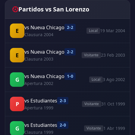
Partidos vs San Lorenzo
vs Nueva Chicago
2-2
E
19 Mar 2004
Local
Clausura 2004
vs Nueva Chicago
2-2
E
23 Feb 2003
Visitante
Clausura 2003
vs Nueva Chicago
1-0
G
3 Ago 2002
Local
Apertura 2002
vs Estudiantes
2-3
P
31 Oct 1999
Visitante
Apertura 1999
vs Estudiantes
2-0
G
1 Abr 1999
Visitante
Clausura 1999