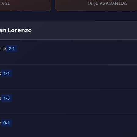
 A SL
TARJETAS AMARILLAS
San Lorenzo
nte
2-1
s
1-1
s
1-3
s
0-1