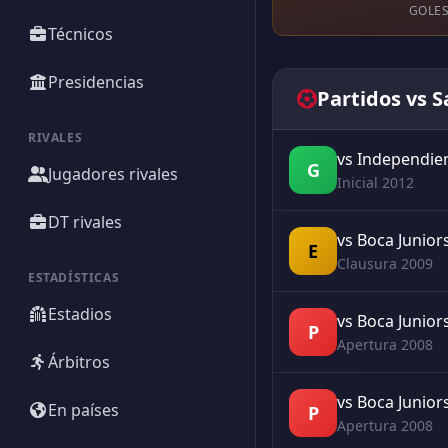
GOLES
Técnicos
Presidencias
Partidos vs 
RIVALES
vs Independie
G
Jugadores rivales
Inicial 2012
DT rivales
vs Boca Junior
E
Clausura 2009
ESTADÍSTICAS
Estadios
vs Boca Junior
P
Apertura 2008
Árbitros
vs Boca Junior
En países
P
Apertura 2008