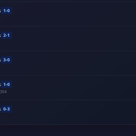
s
1-0
s
2-1
s
3-0
s
1-0
004
s
0-3