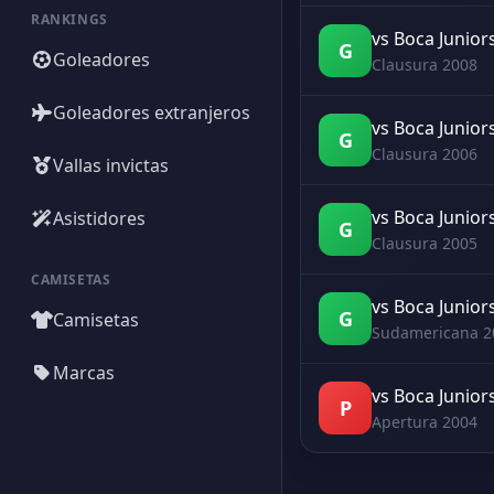
RANKINGS
vs Boca Junior
G
Goleadores
Clausura 2008
Goleadores extranjeros
vs Boca Junior
G
Clausura 2006
Vallas invictas
vs Boca Junior
Asistidores
G
Clausura 2005
CAMISETAS
vs Boca Junior
G
Camisetas
Sudamericana 2
Marcas
vs Boca Junior
P
Apertura 2004