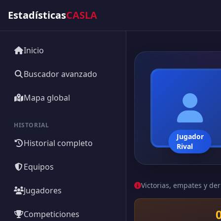
Estadísticas
CASLA
Inicio
Buscador avanzado
Mapa global
HISTORIAL
Jugador
Historial completo
Rival
Equipos
Victorias, empates y der
Jugadores
Competiciones