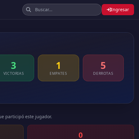
Ingresar
3
1
5
VICTORIAS
EMPATES
DERROTAS
ue participó este jugador.
0