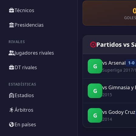
Técnicos
GOLES
Presidencias
RIVALES
Partidos vs 
Jugadores rivales
vs Arsenal
1-0
G
DT rivales
Superliga 2017/
ESTADÍSTICAS
vs Gimnasia y 
G
2015
Estadios
Árbitros
vs Godoy Cruz
G
2014
En países