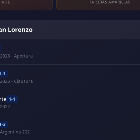
 A SL
TARJETAS AMARILLAS
San Lorenzo
 2026 - Apertura
1-1
 2025 - Clausura
nte
1-1
 2022
1-3
 Argentina 2021