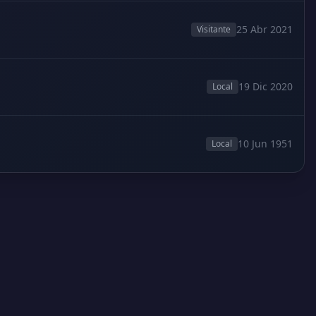
25 Abr 2021
Visitante
19 Dic 2020
Local
10 Jun 1951
Local