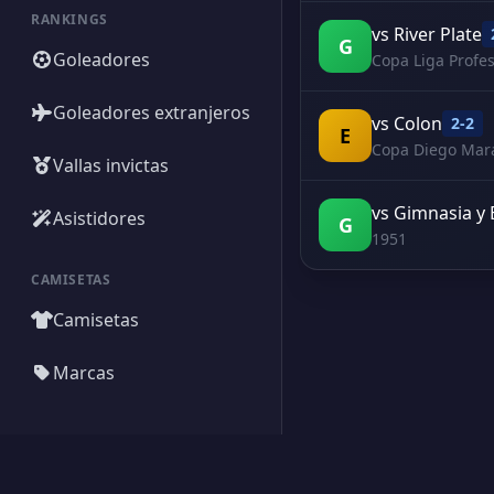
RANKINGS
vs River Plate
G
Goleadores
Copa Liga Profe
Goleadores extranjeros
vs Colon
2-2
E
Copa Diego Mar
Vallas invictas
vs Gimnasia y 
Asistidores
G
1951
CAMISETAS
Camisetas
Marcas