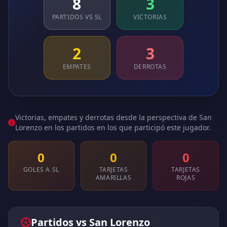
8
3
PARTIDOS VS SL
VICTORIAS
2
3
EMPATES
DERROTAS
Victorias, empates y derrotas desde la perspectiva de San
Lorenzo en los partidos en los que participó este jugador.
0
0
0
GOLES A SL
TARJETAS
TARJETAS
AMARILLAS
ROJAS
Partidos vs San Lorenzo