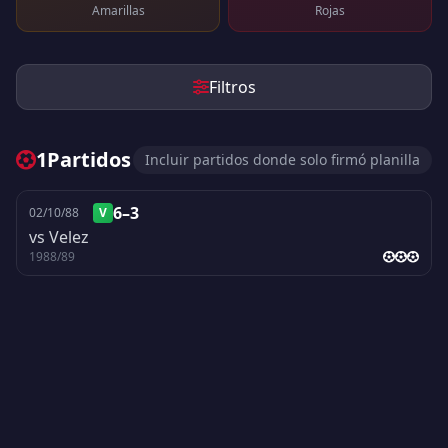
Amarillas
Rojas
Filtros
1
Partidos
Incluir partidos donde solo firmó planilla
6–3
02/10/88
V
vs Velez
1988/89