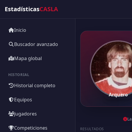
Estadísticas
CASLA
Inicio
Buscador avanzado
Mapa global
HISTORIAL
Historial completo
Arquero
Equipos
Jugadores
La
Competiciones
RESULTADOS