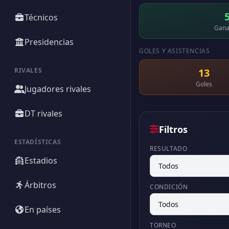
Técnicos
Gana
Presidencias
GOLES Y ASISTENCIAS
RIVALES
13
Goles
Jugadores rivales
DT rivales
Filtros
ESTADÍSTICAS
RESULTADO
Estadios
Árbitros
CONDICIÓN
En países
TORNEO