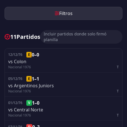
Filtros
Incluir partidos donde solo firmó
11
Partidos
planilla
0–0
12/12/76
E
vs Colon
Nacional 1976
T
1–1
05/12/76
E
vs Argentinos Juniors
Nacional 1976
T
1–0
01/12/76
V
vs Central Norte
Nacional 1976
T
07/11/76
D