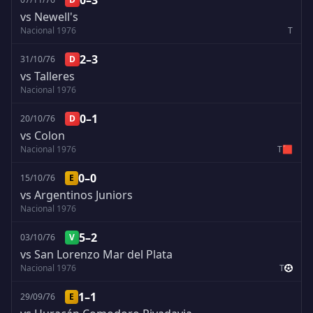
0–3
vs Newell's
Nacional 1976
T
2–3
31/10/76
D
vs Talleres
Nacional 1976
0–1
20/10/76
D
vs Colon
Nacional 1976
T
🟥
0–0
15/10/76
E
vs Argentinos Juniors
Nacional 1976
5–2
03/10/76
V
vs San Lorenzo Mar del Plata
Nacional 1976
T
1–1
29/09/76
E