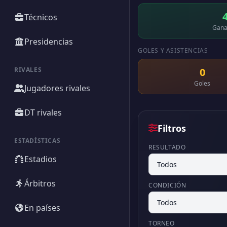
Técnicos
Gana
Presidencias
GOLES Y ASISTENCIAS
RIVALES
0
Goles
Jugadores rivales
DT rivales
Filtros
ESTADÍSTICAS
RESULTADO
Estadios
Árbitros
CONDICIÓN
En países
TORNEO