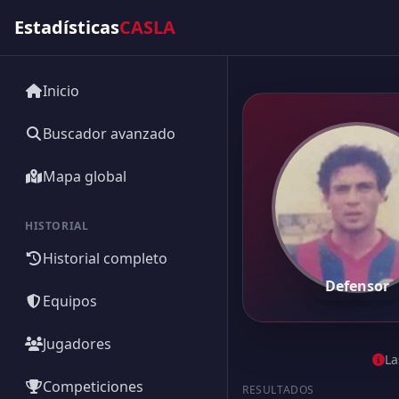
Estadísticas
CASLA
Inicio
Buscador avanzado
Mapa global
HISTORIAL
Historial completo
Defensor
Equipos
Jugadores
La
Competiciones
RESULTADOS