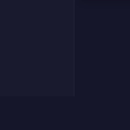
Creado por Encantadistica