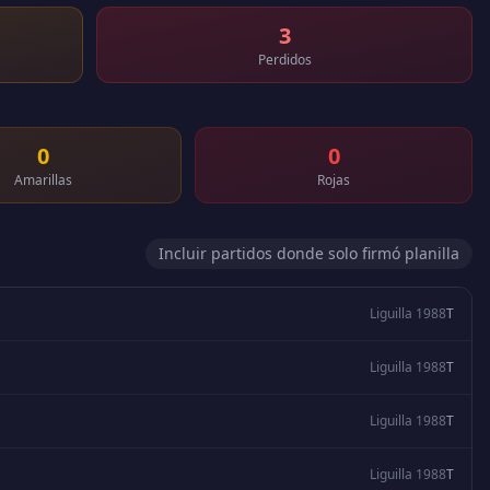
3
Perdidos
0
0
Amarillas
Rojas
Incluir partidos donde solo firmó planilla
Liguilla 1988
T
Liguilla 1988
T
Liguilla 1988
T
Liguilla 1988
T