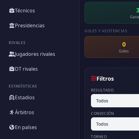
Técnicos
Gana
Presidencias
GOLES Y ASISTENCIAS
RIVALES
0
Goles
Jugadores rivales
DT rivales
Filtros
ESTADÍSTICAS
RESULTADO
Estadios
Árbitros
CONDICIÓN
En países
TORNEO