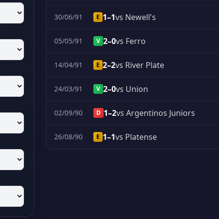
1–1
vs Newell's
30/06/91
E
2–0
vs Ferro
05/05/91
V
2–2
vs River Plate
14/04/91
E
2–0
vs Union
24/03/91
V
1–2
vs Argentinos Juniors
02/09/90
D
1–1
vs Platense
26/08/90
E