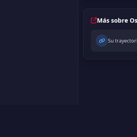
Más sobre Os
Su trayector
Creado por Encantadistica