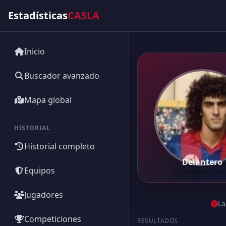
Estadísticas
CASLA
Inicio
Buscador avanzado
Mapa global
HISTORIAL
Historial completo
Delantero
Equipos
Jugadores
La
Competiciones
RESULTADOS