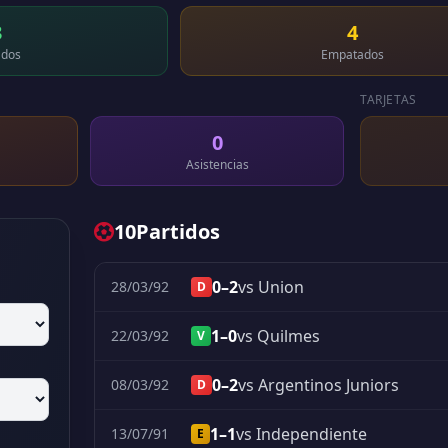
3
4
dos
Empatados
TARJETAS
0
Asistencias
10
Partidos
0–2
vs Union
28/03/92
D
1–0
vs Quilmes
22/03/92
V
0–2
vs Argentinos Juniors
08/03/92
D
1–1
vs Independiente
13/07/91
E