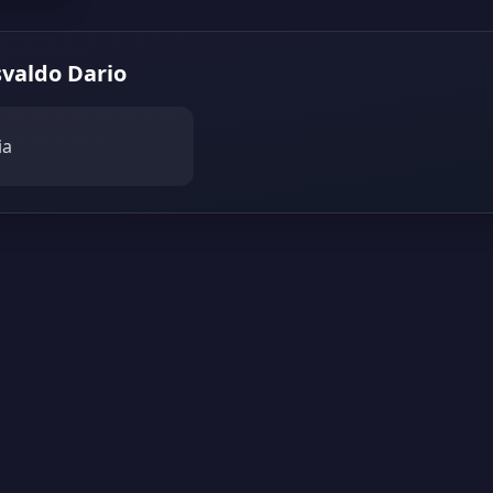
valdo Dario
ia
 | Versión 2.01308