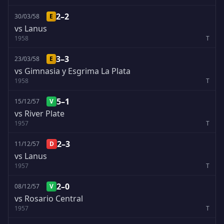
2–2
30/03/58
E
vs Lanus
1958
T
3–3
23/03/58
E
vs Gimnasia y Esgrima La Plata
1958
T
5–1
15/12/57
V
vs River Plate
1957
T
2–3
11/12/57
D
vs Lanus
1957
T
2–0
08/12/57
V
vs Rosario Central
1957
T