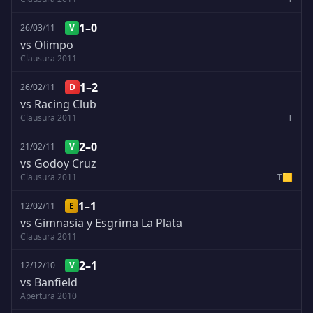
1–0
26/03/11
V
vs Olimpo
Clausura 2011
1–2
26/02/11
D
vs Racing Club
Clausura 2011
T
2–0
21/02/11
V
vs Godoy Cruz
Clausura 2011
T
🟨
1–1
12/02/11
E
vs Gimnasia y Esgrima La Plata
Clausura 2011
2–1
12/12/10
V
vs Banfield
Apertura 2010