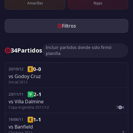
Amarillas
Rojas
Filtros
Incluir partidos donde solo firmó
34
Partidos
planilla
0–0
20/10/12
E
vs Godoy Cruz
Inicial 2012
2–1
23/11/11
V
vs Villa Dalmine
Copa Argentina 2011/12
T
A
1–1
19/06/11
E
vs Banfield
Clausura 2011
T