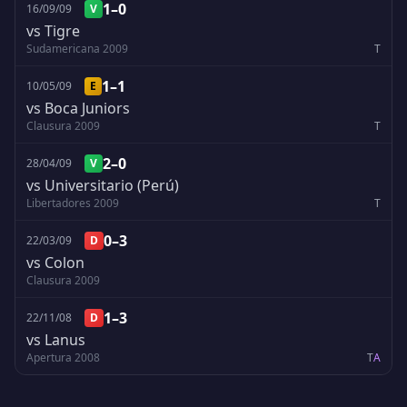
1–0
16/09/09
V
vs Tigre
Sudamericana 2009
T
1–1
10/05/09
E
vs Boca Juniors
Clausura 2009
T
2–0
28/04/09
V
vs Universitario (Perú)
Libertadores 2009
T
0–3
22/03/09
D
vs Colon
Clausura 2009
1–3
22/11/08
D
vs Lanus
Apertura 2008
T
A