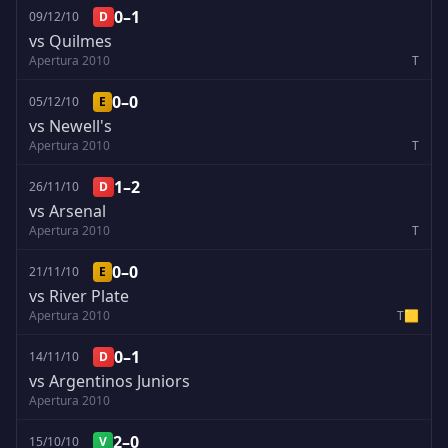
0–1
09/12/10
D
vs Quilmes
Apertura 2010
T
0–0
05/12/10
E
vs Newell's
Apertura 2010
T
1–2
26/11/10
D
vs Arsenal
Apertura 2010
T
0–0
21/11/10
E
vs River Plate
Apertura 2010
T
🟨
0–1
14/11/10
D
vs Argentinos Juniors
Apertura 2010
2–0
15/10/10
V