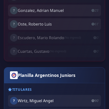
Gonzalez, Adrian Manuel
?
25'
Oste, Roberto Luis
?
61'
Escudero, Mario Rolando
?
0'
(No ingresó)
Cuartas, Gustavo
?
0'
(No ingresó)
Planilla Argentinos Juniors
TITULARES
Wirtz, Miguel Angel
?
90'