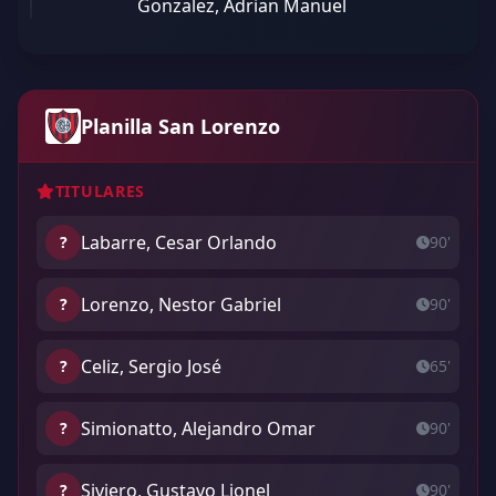
Gonzalez, Adrian Manuel
Planilla San Lorenzo
TITULARES
Labarre, Cesar Orlando
?
90'
Lorenzo, Nestor Gabriel
?
90'
Celiz, Sergio José
?
65'
Simionatto, Alejandro Omar
?
90'
Siviero, Gustavo Lionel
?
90'