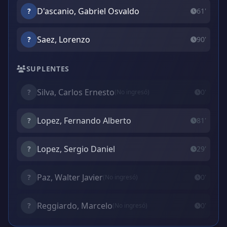
D'ascanio, Gabriel Osvaldo
?
61'
Saez, Lorenzo
?
90'
SUPLENTES
Silva, Carlos Ernesto
?
0'
(No ingresó)
Lopez, Fernando Alberto
?
81'
Lopez, Sergio Daniel
?
29'
Paz, Walter Javier
?
0'
(No ingresó)
Reggiardo, Marcelo
?
0'
(No ingresó)