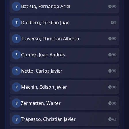
Batista, Fernando Ariel
?
90'
Dollberg, Cristian Juan
?
9'
Traverso, Christian Alberto
?
90'
Gomez, Juan Andres
?
90'
Netto, Carlos Javier
?
90'
Machin, Edison Javier
?
90'
Zermatten, Walter
?
90'
Trapasso, Christian Javier
?
43'