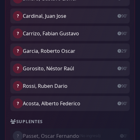
Cardinal, Juan Jose
?
90'
Carrizo, Fabian Gustavo
?
90'
Garcia, Roberto Oscar
?
29'
Gorosito, Néstor Raúl
?
90'
Rossi, Ruben Dario
?
90'
Acosta, Alberto Federico
?
90'
SUPLENTES
Passet, Oscar Fernando
?
0'
(No ingresó)