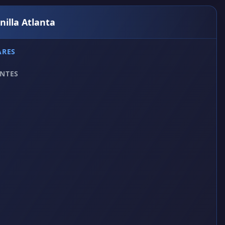
nilla Atlanta
ARES
NTES