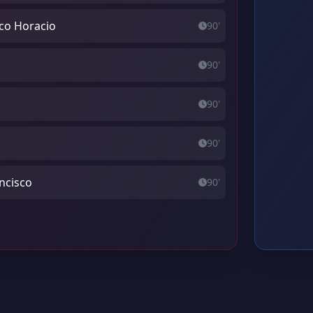
sco Horacio
90'
o
90'
90'
90'
ncisco
90'