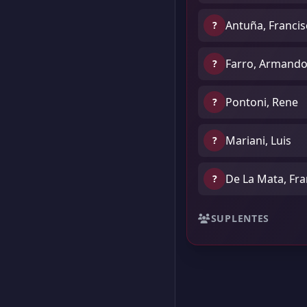
Antuña, Franci
?
Farro, Armand
?
Pontoni, Rene
?
Mariani, Luis
?
De La Mata, Fra
?
SUPLENTES