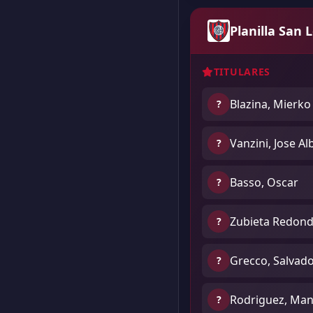
Planilla San 
TITULARES
Blazina, Mierko
?
Vanzini, Jose Al
?
Basso, Oscar
?
Zubieta Redond
?
Grecco, Salvad
?
Rodriguez, Man
?