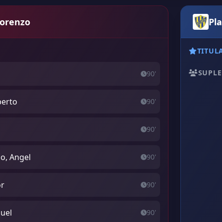
Lorenzo
Pla
TITUL
SUPLE
90'
berto
90'
90'
o, Angel
90'
or
90'
uel
90'