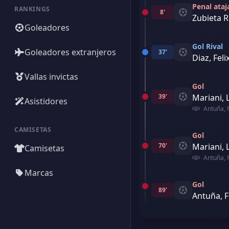
Penal ata
RANKINGS
8'
Zubieta 
Goleadores
Gol Rival
Goleadores extranjeros
37'
Diaz, Feli
Vallas invictas
Gol
39'
Mariani, 
Asistidores
Antuña, 
CAMISETAS
Gol
70'
Mariani, 
Camisetas
Antuña, 
Marcas
Gol
89'
Antuña, F