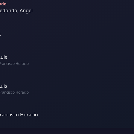
jado
Redondo, Angel
x
Luis
Francisco Horacio
Luis
Francisco Horacio
rancisco Horacio