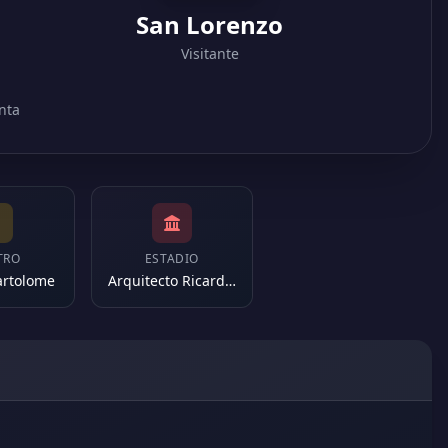
San Lorenzo
Visitante
nta
TRO
ESTADIO
artolome
Arquitecto Ricardo Etcheverri (Argentina)