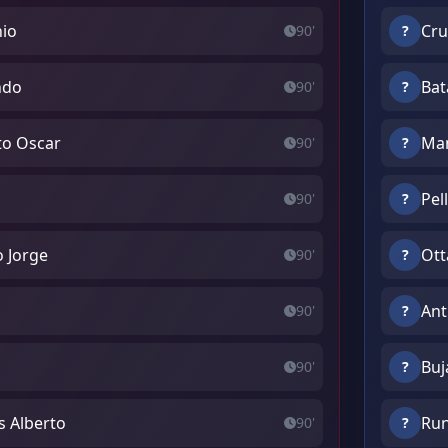
nio
Cru
90'
?
ndo
Bat
90'
?
to Oscar
Man
90'
?
Pel
90'
?
o Jorge
Ott
90'
?
Ant
90'
?
o
Buj
90'
?
s Alberto
Run
90'
?