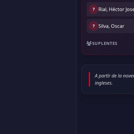
Rial, Héctor Jos
?
Silva, Oscar
?
SUPLENTES
A partìr de la nov
ingleses.