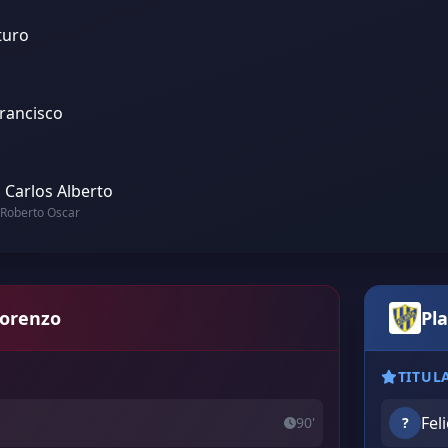
turo
rancisco
 Carlos Alberto
 Roberto Oscar
Lorenzo
Pla
TITUL
Fel
90'
?