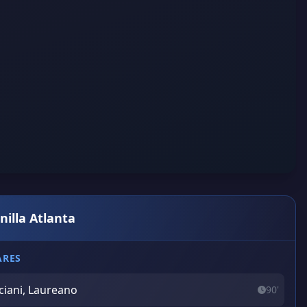
nilla Atlanta
ARES
iciani, Laureano
90'