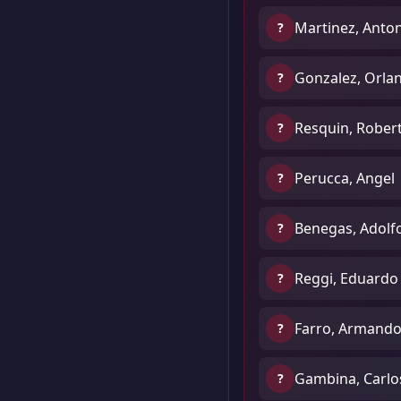
Martinez, Anto
?
Gonzalez, Orla
?
Resquin, Rober
?
Perucca, Angel
?
Benegas, Adolf
?
Reggi, Eduardo
?
Farro, Armand
?
Gambina, Carlo
?