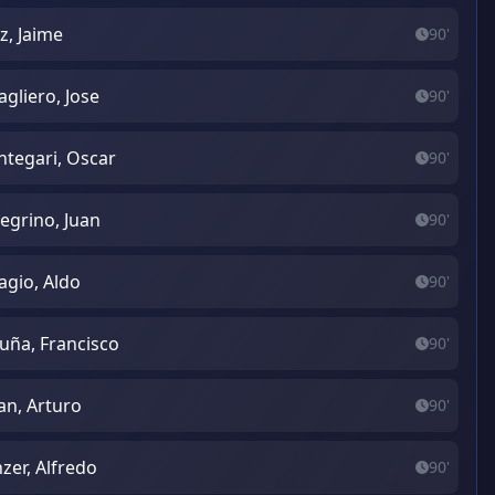
z, Jaime
90'
agliero, Jose
90'
tegari, Oscar
90'
legrino, Juan
90'
agio, Aldo
90'
uña, Francisco
90'
an, Arturo
90'
zer, Alfredo
90'