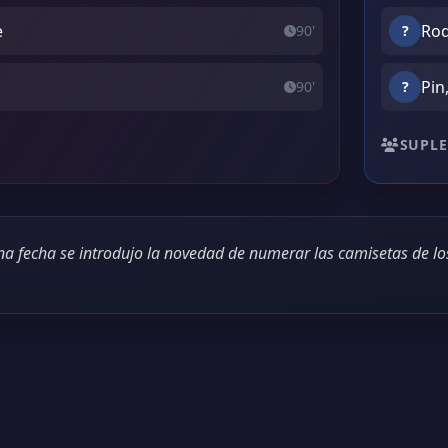
e
Rod
90'
?
Pin
90'
?
SUPLE
ena fecha se introdujo la novedad de numerar las camisetas de lo