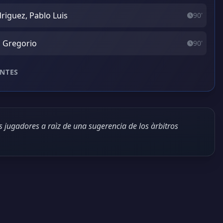
riguez, Pablo Luis
90'
, Gregorio
90'
NTES
s jugadores a raìz de una sugerencia de los àrbitros