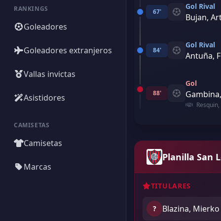
Gol Rival
RANKINGS
67'
Bujan, Ar
Goleadores
Gol Rival
Goleadores extranjeros
84'
Antuña, F
Vallas invictas
Gol
88'
Gambina,
Asistidores
Resquin,
CAMISETAS
Camisetas
Planilla San 
Marcas
TITULARES
Blazina, Mierko
?