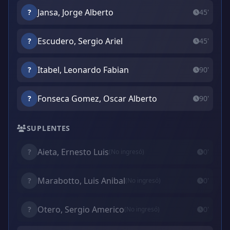
Jansa, Jorge Alberto
?
45'
Escudero, Sergio Ariel
?
45'
Itabel, Leonardo Fabian
?
90'
Fonseca Gomez, Oscar Alberto
?
90'
SUPLENTES
Aieta, Ernesto Luis
?
0'
(No ingresó)
Marabotto, Luis Anibal
?
0'
(No ingresó)
Otero, Sergio Americo
?
0'
(No ingresó)