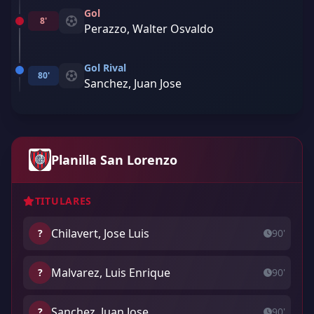
Gol
8'
Perazzo, Walter Osvaldo
Gol Rival
80'
Sanchez, Juan Jose
Planilla San Lorenzo
TITULARES
Chilavert, Jose Luis
?
90'
Malvarez, Luis Enrique
?
90'
Sanchez, Juan Jose
?
90'