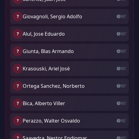
Giovagnoli, Sergio Adolfo
?
90'
Alul, Jose Eduardo
?
90'
Giunta, Blas Armando
?
90'
Krasouski, Ariel José
?
90'
Ortega Sanchez, Norberto
?
90'
Bica, Alberto Viller
?
90'
Perazzo, Walter Osvaldo
?
90'
Saavedra, Nestor Endiomar
?
90'