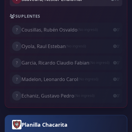
SUPLENTES
Cousillas, Rubén Osvaldo
?
0'
(No ingresó)
Oyola, Raul Esteban
?
0'
(No ingresó)
Garcia, Ricardo Claudio Fabian
?
0'
(No ingresó)
Madelon, Leonardo Carol
?
0'
(No ingresó)
Echaniz, Gustavo Pedro
?
0'
(No ingresó)
Planilla Chacarita