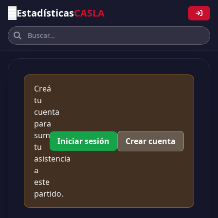
Estadísticas
CASLA
Creá
tu
cuenta
para
sumar
Iniciar sesión
Crear cuenta
tu
asistencia
a
este
partido.