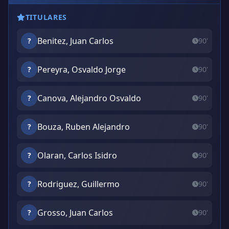
TITULARES
Benitez, Juan Carlos
?
90'
Pereyra, Osvaldo Jorge
?
90'
Canova, Alejandro Osvaldo
?
90'
Bouza, Ruben Alejandro
?
90'
Olaran, Carlos Isidro
?
90'
Rodriguez, Guillermo
?
90'
Grosso, Juan Carlos
?
90'