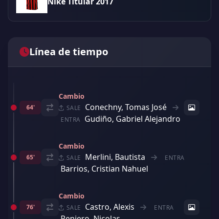
Nike Titular 2017
Línea de tiempo
Cambio
Conechny, Tomas José
64'
SALE
Gudiño, Gabriel Alejandro
ENTRA
Cambio
Merlini, Bautista
65'
SALE
ENTRA
Barrios, Cristian Nahuel
Cambio
Castro, Alexis
76'
SALE
ENTRA
Reniero, Nicolas