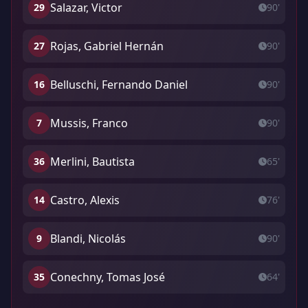
Salazar, Victor
29
90'
Rojas, Gabriel Hernán
27
90'
Belluschi, Fernando Daniel
16
90'
Mussis, Franco
7
90'
Merlini, Bautista
36
65'
Castro, Alexis
14
76'
Blandi, Nicolás
9
90'
Conechny, Tomas José
35
64'