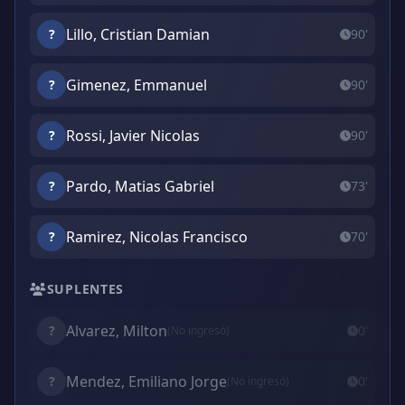
Lillo, Cristian Damian
?
90'
Gimenez, Emmanuel
?
90'
Rossi, Javier Nicolas
?
90'
Pardo, Matias Gabriel
?
73'
Ramirez, Nicolas Francisco
?
70'
SUPLENTES
Alvarez, Milton
?
0'
(No ingresó)
Mendez, Emiliano Jorge
?
0'
(No ingresó)