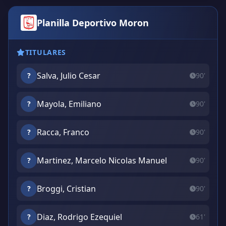
Planilla Deportivo Moron
TITULARES
Salva, Julio Cesar
?
90'
Mayola, Emiliano
?
90'
Racca, Franco
?
90'
Martinez, Marcelo Nicolas Manuel
?
90'
Broggi, Cristian
?
90'
Diaz, Rodrigo Ezequiel
?
61'