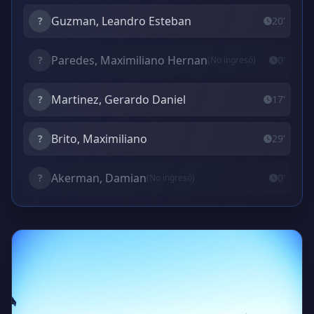
Guzman, Leandro Esteban
?
20'
Paredes, Maximiliano Hernan
?
0'
(No ingresó)
Martinez, Gerardo Daniel
?
17'
Brito, Maximiliano
?
29'
Akerman, Damian
?
0'
(No ingresó)