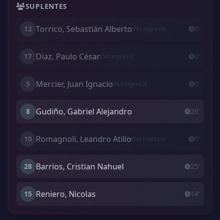
SUPLENTES
Torrico, Sebastián Alberto
12
0'
(No ingresó)
Diaz, Paulo César
17
0'
(No ingresó)
Mercier, Juan Ignacio
5
0'
(No ingresó)
Gudiño, Gabriel Alejandro
8
26'
Romagnoli, Leandro Atilio
10
0'
(No ingresó)
Barrios, Cristian Nahuel
28
25'
Reniero, Nicolas
15
14'