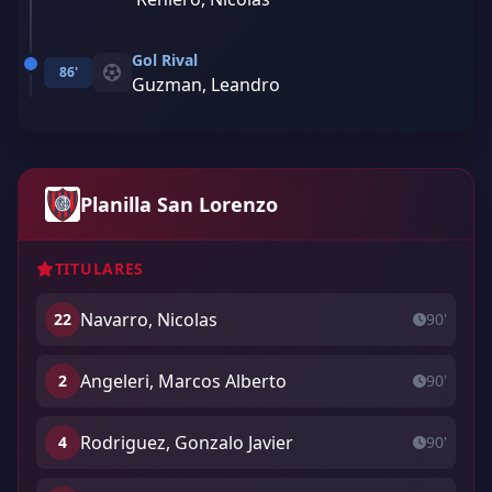
Gol Rival
86'
Guzman, Leandro
Planilla San Lorenzo
TITULARES
Navarro, Nicolas
22
90'
Angeleri, Marcos Alberto
2
90'
Rodriguez, Gonzalo Javier
4
90'