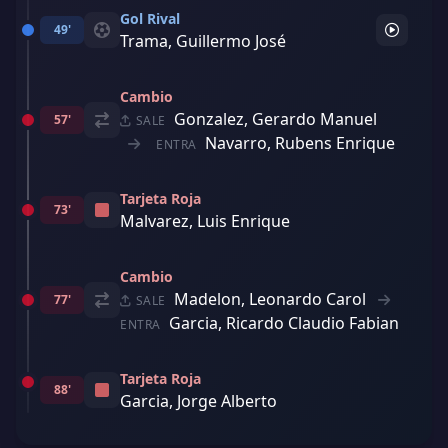
Gol Rival
49'
Trama, Guillermo José
Cambio
Gonzalez, Gerardo Manuel
57'
SALE
Navarro, Rubens Enrique
ENTRA
Tarjeta Roja
73'
Malvarez, Luis Enrique
Cambio
Madelon, Leonardo Carol
77'
SALE
Garcia, Ricardo Claudio Fabian
ENTRA
Tarjeta Roja
88'
Garcia, Jorge Alberto