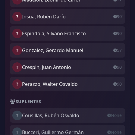
Insua, Rubén Darío
?
90'
Espindola, Silvano Francisco
?
90'
Gonzalez, Gerardo Manuel
?
57'
Crespin, Juan Antonio
?
90'
Perazzo, Walter Osvaldo
?
90'
SUPLENTES
Cousillas, Rubén Osvaldo
?
None'
Bucceri, Guillermo Germán
?
None'