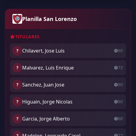
Planilla San Lorenzo
TITULARES
Chilavert, Jose Luis
?
90'
Malvarez, Luis Enrique
?
73'
Sanchez, Juan Jose
?
90'
Higuain, Jorge Nicolas
?
90'
Garcia, Jorge Alberto
?
88'
Madelon, Leonardo Carol
?
77'