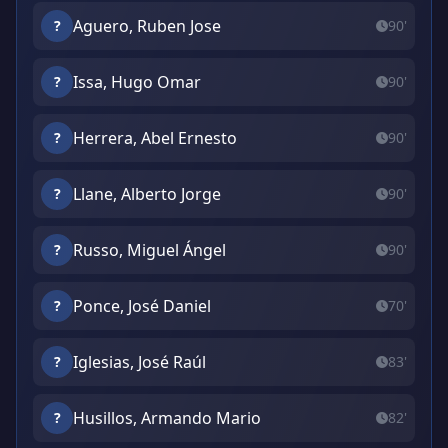
Aguero, Ruben Jose
?
90'
Issa, Hugo Omar
?
90'
Herrera, Abel Ernesto
?
90'
Llane, Alberto Jorge
?
90'
Russo, Miguel Ángel
?
90'
Ponce, José Daniel
?
70'
Iglesias, José Raúl
?
83'
Husillos, Armando Mario
?
82'