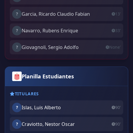
Garcia, Ricardo Claudio Fabian
?
13'
Navarro, Rubens Enrique
?
33'
Giovagnoli, Sergio Adolfo
?
None'
Planilla Estudiantes
TITULARES
Islas, Luis Alberto
?
90'
Craviotto, Nestor Oscar
?
90'