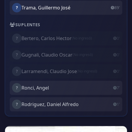
Trama, Guillermo José
?
89'
SUPLENTES
Bertero, Carlos Hector
?
0'
(No ingresó)
Gugnali, Claudio Oscar
?
0'
(No ingresó)
Larramendi, Claudio Jose
?
0'
(No ingresó)
Ronci, Angel
?
7'
Rodriguez, Daniel Alfredo
?
1'