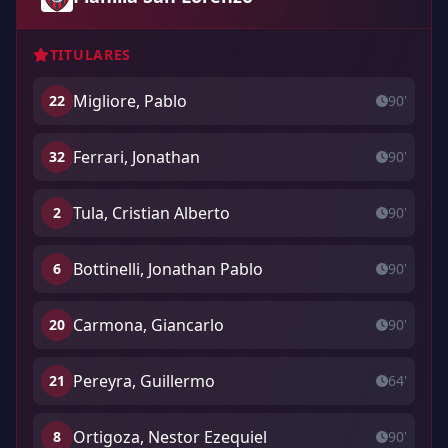
TITULARES
Migliore, Pablo
22
90'
Ferrari, Jonathan
32
90'
Tula, Cristian Alberto
2
90'
Bottinelli, Jonathan Pablo
6
90'
Carmona, Giancarlo
20
90'
Pereyra, Guillermo
21
64'
Ortigoza, Nestor Ezequiel
8
90'