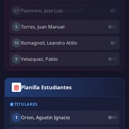
Palomino, Jose Luis
27
0'
(No ingresó)
Torres, Juan Manuel
5
26'
Romagnoli, Leandro Atilio
10
8'
Velazquez, Pablo
9
15'
Planilla Estudiantes
TITULARES
Orion, Agustin Ignacio
1
90'