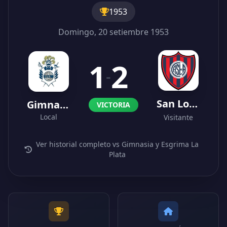
1953
Domingo, 20 setiembre 1953
1
2
-
San Lorenzo
Gimnasia y Esgrima La Plata
VICTORIA
Local
Visitante
Ver historial completo vs Gimnasia y Esgrima La
Plata