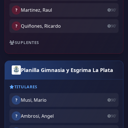
Martinez, Raul
?
90'
Quiñones, Ricardo
?
90'
SUPLENTES
Planilla Gimnasia y Esgrima La Plata
TITULARES
Musi, Mario
?
90'
Ambrosi, Angel
?
90'