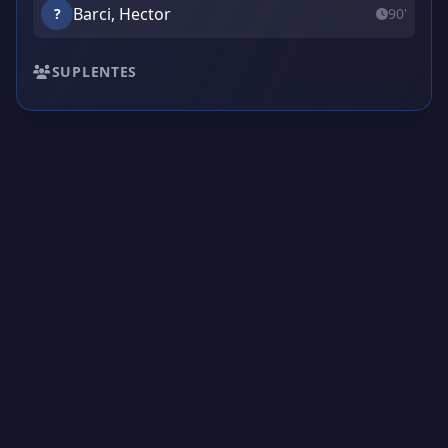
Barci, Hector
?
90'
SUPLENTES
Creado por Encantadistica | Versión 2.01308