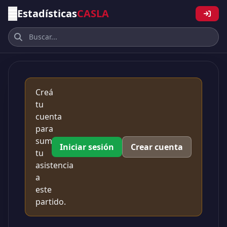
Estadísticas
CASLA
Creá
tu
cuenta
para
sumar
Iniciar sesión
Crear cuenta
tu
asistencia
a
este
partido.