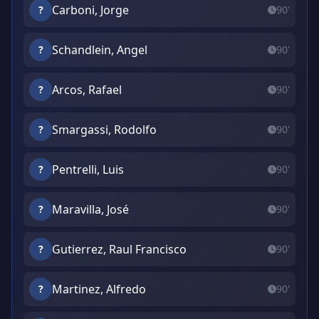
Carboni, Jorge
?
90'
Schandlein, Angel
?
90'
Arcos, Rafael
?
90'
Smargassi, Rodolfo
?
90'
Pentrelli, Luis
?
90'
Maravilla, José
?
90'
Gutierrez, Raul Francisco
?
90'
Martinez, Alfredo
?
90'