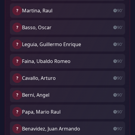
Martina, Raul
?
90'
Basso, Oscar
?
90'
Leguia, Guillermo Enrique
?
90'
Faina, Ubaldo Romeo
?
90'
Cavallo, Arturo
?
90'
Berni, Angel
?
90'
Papa, Mario Raul
?
90'
Benavidez, Juan Armando
?
90'