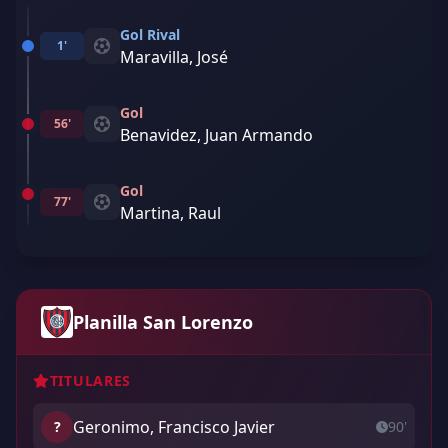
Gol Rival
1'
Maravilla, José
Gol
56'
Benavidez, Juan Armando
Gol
77'
Martina, Raul
Planilla San Lorenzo
TITULARES
Geronimo, Francisco Javier
?
90'