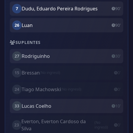
Dudu, Eduardo Pereira Rodrigues
7
90'
Luan
26
90'
SUPLENTES
Rodriguinho
27
30'
Bressan
15
0'
(No ingresó)
Tiago Machowski
24
0'
(No ingresó)
Lucas Coelho
33
10'
Everton, Everton Cardoso da
(No
23
0'
ingresó)
Silva