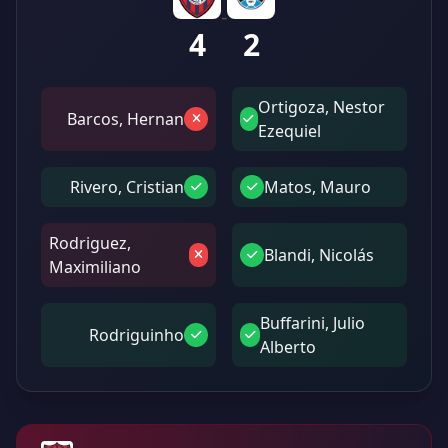
-
4
2
Ortigoza, Nestor
Barcos, Hernan
Ezequiel
Rivero, Cristian
Matos, Mauro
Rodriguez,
Blandi, Nicolás
Maximiliano
Buffarini, Julio
Rodriguinho
Alberto