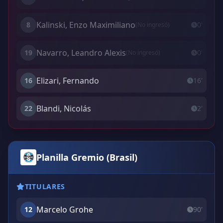
Kalinski, Enzo Maximiliano
8
0'
(No ingresó)
Navarro, Leandro Alexis
19
0'
(No ingresó)
Elizari, Fernando
16
16'
Blandi, Nicolás
22
2'
Planilla Gremio (Brasil)
TITULARES
Marcelo Grohe
12
90'