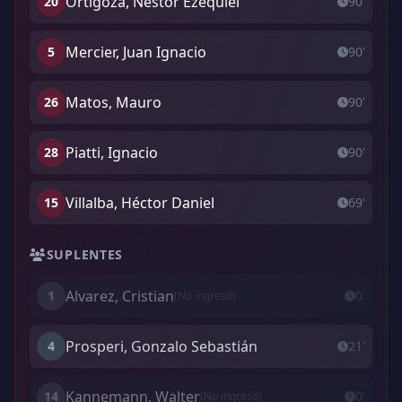
Ortigoza, Nestor Ezequiel
20
90'
Mercier, Juan Ignacio
5
90'
Matos, Mauro
26
90'
Piatti, Ignacio
28
90'
Villalba, Héctor Daniel
15
69'
SUPLENTES
Alvarez, Cristian
1
0'
(No ingresó)
Prosperi, Gonzalo Sebastián
4
21'
Kannemann, Walter
14
0'
(No ingresó)