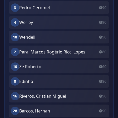
Pedro Geromel
3
90'
Werley
4
90'
Wendell
18
90'
Para, Marcos Rogério Ricci Lopes
2
80'
Ze Roberto
10
60'
Edinho
8
86'
Riveros, Cristian Miguel
16
90'
Barcos, Hernan
28
90'