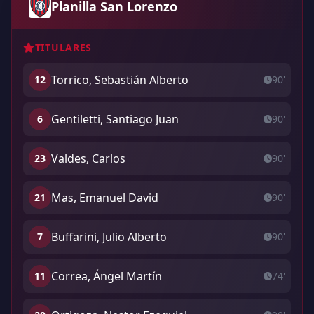
Planilla San Lorenzo
TITULARES
Torrico, Sebastián Alberto
12
90'
Gentiletti, Santiago Juan
6
90'
Valdes, Carlos
23
90'
Mas, Emanuel David
21
90'
Buffarini, Julio Alberto
7
90'
Correa, Ángel Martín
11
74'