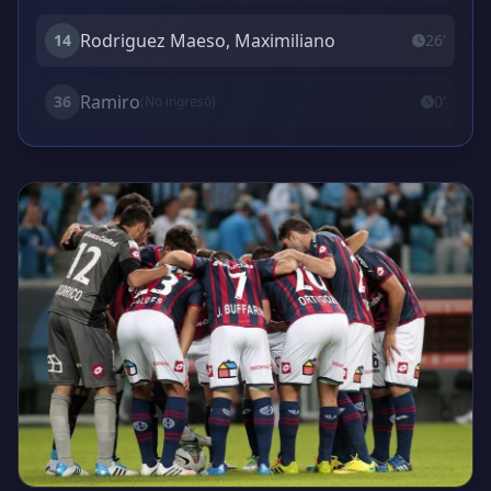
Rodriguez Maeso, Maximiliano
14
26'
Ramiro
36
0'
(No ingresó)