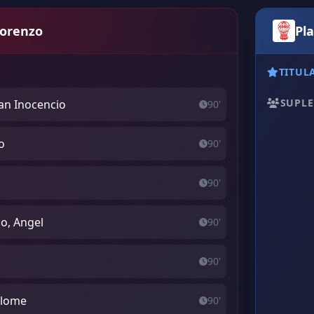
Lorenzo
Pl
TITUL
SUPLE
an Inocencio
90'
o
90'
90'
o, Angel
90'
90'
olome
90'