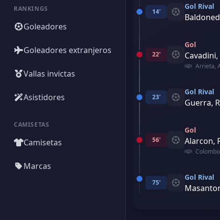
Gol Rival
RANKINGS
14'
Baldonedo
Goleadores
Gol
Goleadores extranjeros
22'
Cavadini
Arrieta, 
Vallas invictas
Gol Rival
Asistidores
23'
Guerra, 
CAMISETAS
Gol
56'
Alarcon, 
Camisetas
Colombo,
Marcas
Gol Rival
75'
Masanton