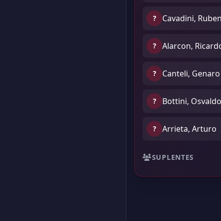
Cavadini, Rube
?
Alarcon, Ricard
?
Canteli, Genaro
?
Bottini, Osvald
?
Arrieta, Arturo
?
SUPLENTES