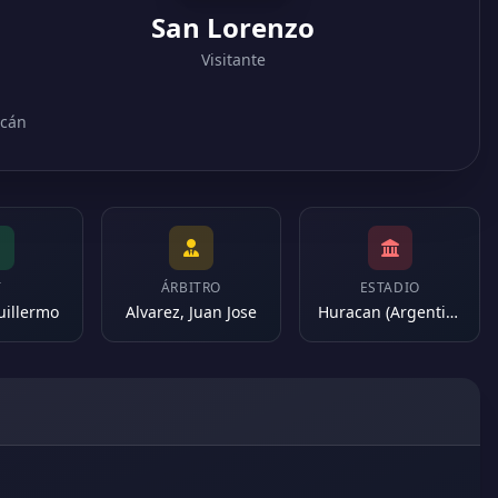
San Lorenzo
Visitante
acán
T
ÁRBITRO
ESTADIO
uillermo
Alvarez, Juan Jose
Huracan (Argentina)