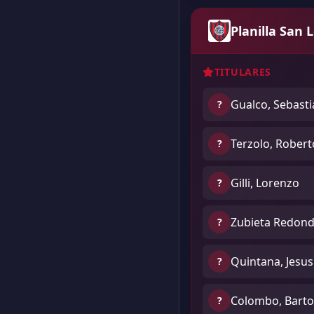
Planilla San 
TITULARES
Gualco, Sebasti
?
Terzolo, Robert
?
Gilli, Lorenzo
?
Zubieta Redond
?
Quintana, Jesus
?
Colombo, Bart
?