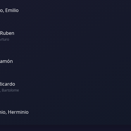
, Emilio
, Ruben
Arturo
Ramón
Ricardo
 Bartolome
io, Herminio