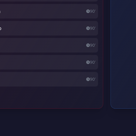
n
90'
o
90'
90'
o
90'
90'