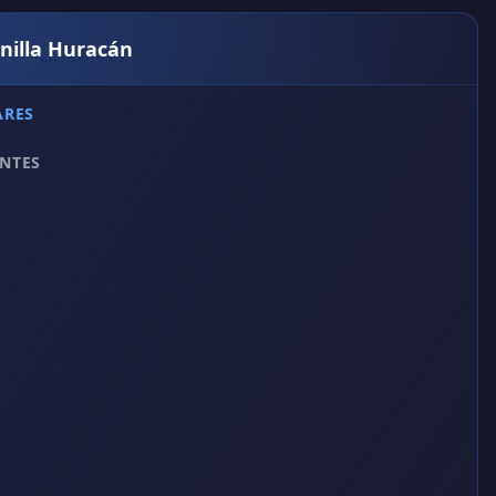
anilla Huracán
ARES
NTES