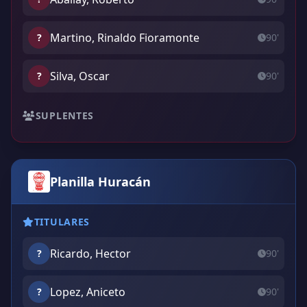
Martino, Rinaldo Fioramonte
?
90'
Silva, Oscar
?
90'
SUPLENTES
Planilla Huracán
TITULARES
Ricardo, Hector
?
90'
Lopez, Aniceto
?
90'