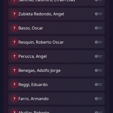
Zubieta Redondo, Angel
?
90'
Basso, Oscar
?
90'
Resquin, Roberto Oscar
?
90'
Perucca, Angel
?
90'
Benegas, Adolfo Jorge
?
90'
Reggi, Eduardo
?
90'
Farro, Armando
?
90'
Aballay, Roberto
?
90'