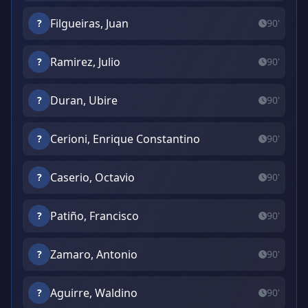
Filgueiras, Juan
?
90'
Ramirez, Julio
?
90'
Duran, Ubire
?
90'
Cerioni, Enrique Constantino
?
90'
Caserio, Octavio
?
90'
Patiño, Francisco
?
90'
Zamaro, Antonio
?
90'
Aguirre, Waldino
?
90'