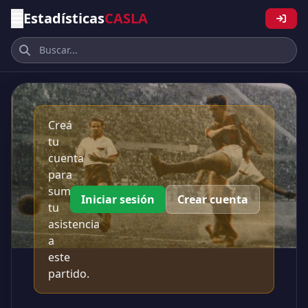
Estadísticas
CASLA
Creá
tu
cuenta
para
sumar
Iniciar sesión
Crear cuenta
tu
asistencia
a
este
partido.