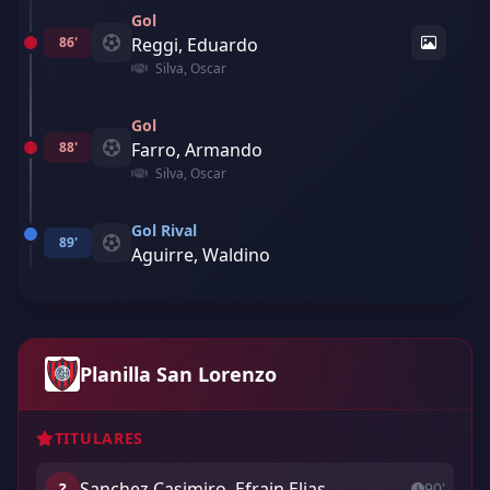
Gol
86'
Reggi, Eduardo
Silva, Oscar
Gol
88'
Farro, Armando
Silva, Oscar
Gol Rival
89'
Aguirre, Waldino
Planilla San Lorenzo
TITULARES
Sanchez Casimiro, Efrain Elias
?
90'