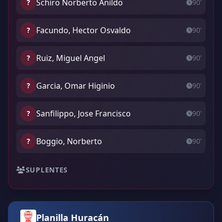
Schiro Norberto Anildo
?
90'
Facundo, Hector Osvaldo
?
90'
Ruiz, Miguel Angel
?
90'
Garcia, Omar Higinio
?
90'
Sanfilippo, Jose Francisco
?
90'
Boggio, Norberto
?
90'
SUPLENTES
Planilla Huracán