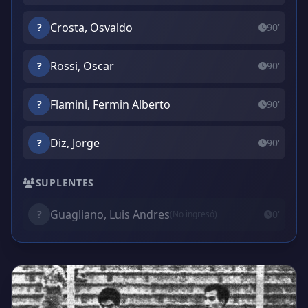
Crosta, Osvaldo
?
90'
Rossi, Oscar
?
90'
Flamini, Fermin Alberto
?
90'
Diz, Jorge
?
90'
SUPLENTES
Guagliano, Luis Andres
?
0'
(No ingresó)