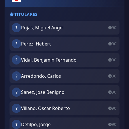
TITULARES
Rojas, Miguel Angel
?
90'
Perez, Hebert
?
90'
Vidal, Benjamin Fernando
?
90'
Arredondo, Carlos
?
90'
Sanez, Jose Benigno
?
90'
Villano, Oscar Roberto
?
90'
Defilpo, Jorge
?
90'