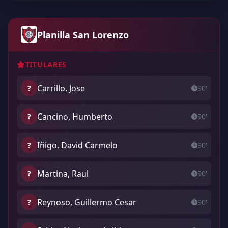
Planilla San Lorenzo
TITULARES
Carrillo, Jose
?
90'
Cancino, Humberto
?
90'
Iñigo, David Carmelo
?
90'
Martina, Raul
?
90'
Reynoso, Guillermo Cesar
?
90'