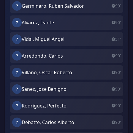
Germinaro, Ruben Salvador
?
90'
Alvarez, Dante
?
90'
Vidal, Miguel Angel
?
51'
Arredondo, Carlos
?
90'
Villano, Oscar Roberto
?
90'
Sanez, Jose Benigno
?
90'
Rodriguez, Perfecto
?
90'
Debatte, Carlos Alberto
?
90'