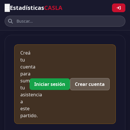
Estadísticas
CASLA
Creá
tu
cuenta
para
sumar
Iniciar sesión
Crear cuenta
tu
asistencia
a
este
partido.