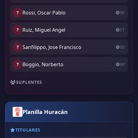
Rossi, Oscar Pablo
?
90'
Ruiz, Miguel Angel
?
51'
Sanfilippo, Jose Francisco
?
90'
Boggio, Norberto
?
90'
SUPLENTES
Planilla Huracán
TITULARES