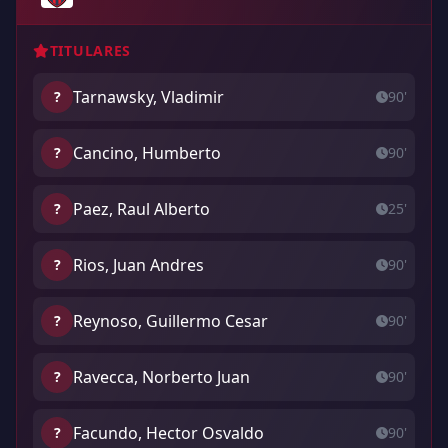
TITULARES
Tarnawsky, Vladimir
?
90'
Cancino, Humberto
?
90'
Paez, Raul Alberto
?
25'
Rios, Juan Andres
?
90'
Reynoso, Guillermo Cesar
?
90'
Ravecca, Norberto Juan
?
90'
Facundo, Hector Osvaldo
?
90'