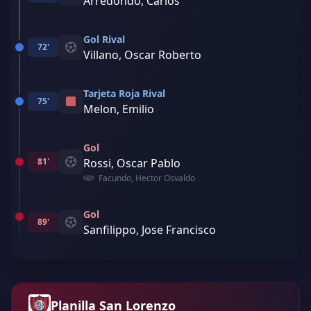
Arredondo, Carlos
Gol Rival
72'
Villano, Oscar Roberto
Tarjeta Roja Rival
75'
Melon, Emilio
Gol
81'
Rossi, Oscar Pablo
Facundo, Hector Osvaldo
Gol
89'
Sanfilippo, Jose Francisco
Planilla San Lorenzo