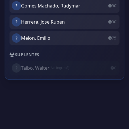
Gomes Machado, Rudymar
?
90'
Herrera, Jose Ruben
?
90'
Melon, Emilio
?
75'
SUPLENTES
Taibo, Walter
?
0'
(No ingresó)