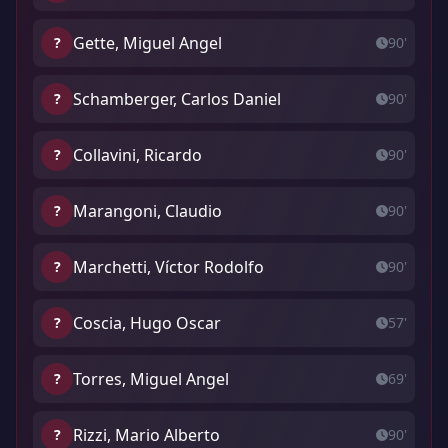
Gette, Miguel Angel
?
90'
Schamberger, Carlos Daniel
?
90'
Collavini, Ricardo
?
90'
Marangoni, Claudio
?
90'
Marchetti, Víctor Rodolfo
?
90'
Coscia, Hugo Oscar
?
57'
Torres, Miguel Angel
?
69'
Rizzi, Mario Alberto
?
90'