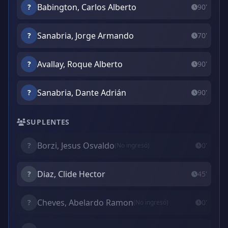
Babington, Carlos Alberto
?
90'
Sanabria, Jorge Armando
?
70'
Avallay, Roque Alberto
?
90'
Sanabria, Dante Adrián
?
90'
SUPLENTES
Borzi, Jesus Osvaldo
?
0'
(No ingresó)
Diaz, Clide Hector
?
45'
Cheves, Abelardo Ramon
?
0'
(No ingresó)