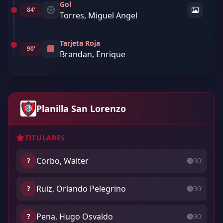
Gol
84'
Torres, Miguel Angel
Tarjeta Roja
90'
Brandan, Enrique
Planilla San Lorenzo
TITULARES
Corbo, Walter
?
90'
Ruiz, Orlando Pelegrino
?
90'
Pena, Hugo Osvaldo
?
90'