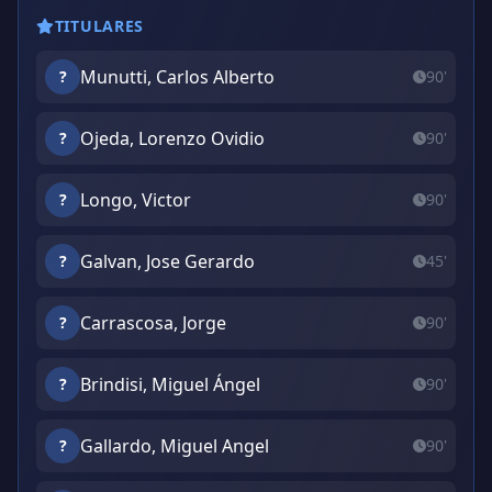
TITULARES
Munutti, Carlos Alberto
?
90'
Ojeda, Lorenzo Ovidio
?
90'
Longo, Victor
?
90'
Galvan, Jose Gerardo
?
45'
Carrascosa, Jorge
?
90'
Brindisi, Miguel Ángel
?
90'
Gallardo, Miguel Angel
?
90'