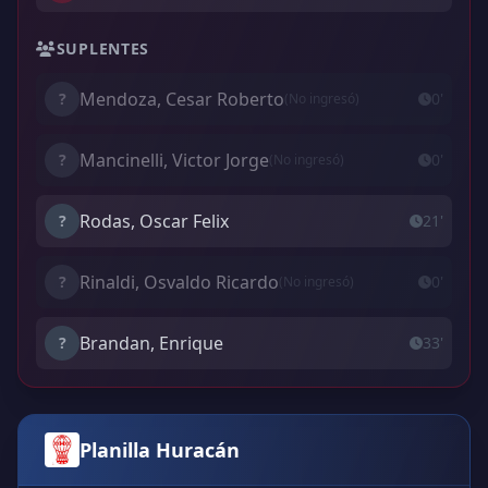
SUPLENTES
Mendoza, Cesar Roberto
?
0'
(No ingresó)
Mancinelli, Victor Jorge
?
0'
(No ingresó)
Rodas, Oscar Felix
?
21'
Rinaldi, Osvaldo Ricardo
?
0'
(No ingresó)
Brandan, Enrique
?
33'
Planilla Huracán