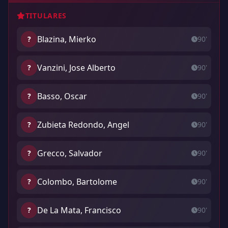
TITULARES
Blazina, Mierko
?
90'
Vanzini, Jose Alberto
?
90'
Basso, Oscar
?
90'
Zubieta Redondo, Angel
?
90'
Grecco, Salvador
?
90'
Colombo, Bartolome
?
90'
De La Mata, Francisco
?
90'