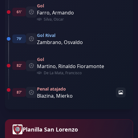
Gol
61'
Farro, Armando
Silva, Oscar
Gol Rival
79'
Zambrano, Osvaldo
Gol
82'
Martino, Rinaldo Fioramonte
De La Mata, Francisco
Penal atajado
87'
Blazina, Mierko
Planilla San Lorenzo