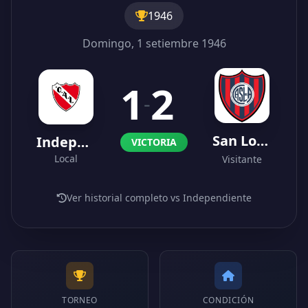
1946
Domingo, 1 setiembre 1946
1
2
-
San Lorenzo
Independiente
VICTORIA
Local
Visitante
Ver historial completo vs Independiente
TORNEO
CONDICIÓN