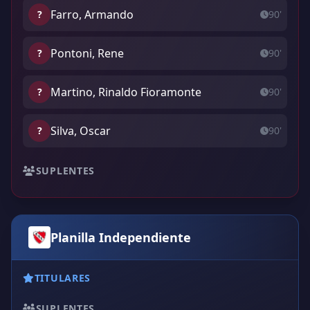
Farro, Armando
?
90'
Pontoni, Rene
?
90'
Martino, Rinaldo Fioramonte
?
90'
Silva, Oscar
?
90'
SUPLENTES
Planilla Independiente
TITULARES
SUPLENTES