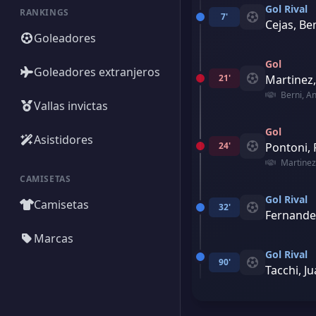
Gol Rival
RANKINGS
7'
Cejas, Be
Goleadores
Gol
Goleadores extranjeros
21'
Martinez,
Berni, A
Vallas invictas
Gol
Asistidores
24'
Pontoni,
Martinez
CAMISETAS
Gol Rival
Camisetas
32'
Fernandez
Marcas
Gol Rival
90'
Tacchi, J