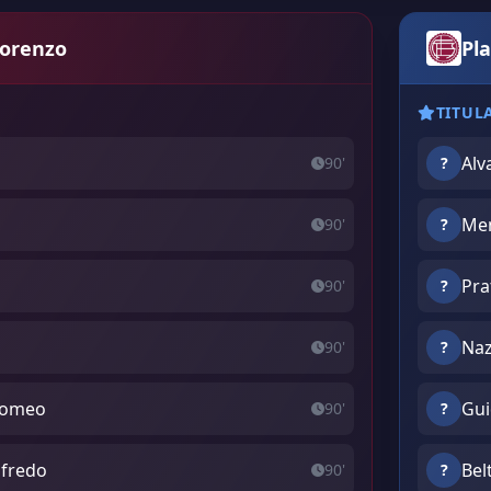
Lorenzo
Pla
TITUL
Alv
90'
?
Men
90'
?
Pra
90'
?
Naz
90'
?
Romeo
Gui
90'
?
lfredo
Bel
90'
?