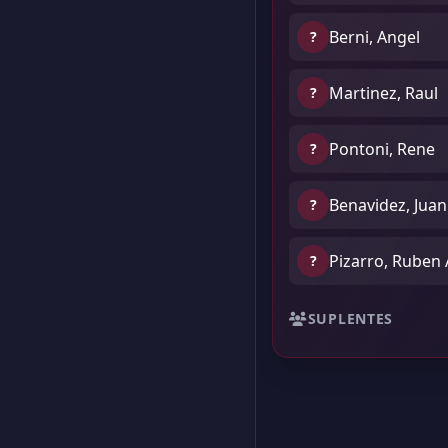
Berni, Angel
?
Martinez, Raul
?
Pontoni, Rene
?
Benavidez, Jua
?
Pizarro, Ruben
?
SUPLENTES