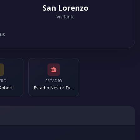
San Lorenzo
Visitante
nus
TRO
ESTADIO
 Robert
Estadio Néstor Diaz Pérez (Argentina)