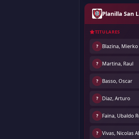
Planilla San 
TITULARES
Blazina, Mierko
?
Martina, Raul
?
Basso, Oscar
?
Diaz, Arturo
?
Faina, Ubaldo 
?
Vivas, Nicolas A
?