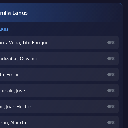
nilla Lanus
ARES
arez Vega, Tito Enrique
90'
dizabal, Osvaldo
90'
to, Emilio
90'
ionale, José
90'
di, Juan Hector
90'
tran, Alberto
90'