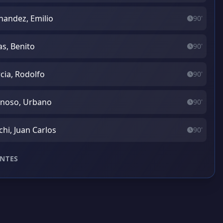
nandez, Emilio
90'
as, Benito
90'
cia, Rodolfo
90'
noso, Urbano
90'
chi, Juan Carlos
90'
NTES