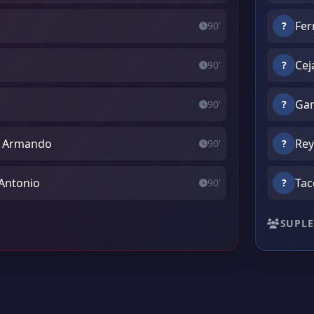
Fer
90'
?
Cej
90'
?
Gar
90'
?
n Armando
Rey
90'
?
 Antonio
Tac
90'
?
SUPLE