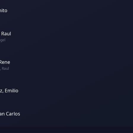
nito
 Raul
ngel
 Rene
, Raul
, Emilio
uan Carlos